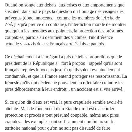
Quand on songe aux débats, aux crises et aux emportements que
suscitent dans notre pays la question du floutage des visages des
prévenus (donc innocents... comme les membres de l'
Arche de
Zoé
, jusqu'à preuve du contraire), l'interdiction morale de montrer
quelqu'un les menottes aux poignets, la protection des présumés
coupables, parfois au détriment des victimes, l'indifférence
actuelle vis-à-vis de ces Français arrêtés laisse pantois.
Ce déchaînement à leur égard a pris de telles proportions que le
président de la République a - fort à propos - rappelé qu'ils sont
français, réputés innocents jusqu'à qu'ils soient éventuellement
condamnés, et que la France entend protéger ses ressortissants. La
frénésie qu'ils ont déclenché pouvaient en effet faire craindre les
pires débordements à leur endroit... un accident est si vite arrivé.
Si ce qu'on dit d'eux est vrai, la pure crapulerie semble avoir été
atteinte. Mais le fondement d'un Etat de droit est d'accorder
protection et procès à tout présumé coupable, même aux pires
crapules... les exemples sont suffisamment nombreux sur le
territoire national pour qu'on ne soit pas dissuadé de faire