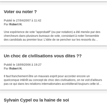
Voter ou noter ?
Publié le 27/04/2007 à 11:42
Par
Robert H.
Une expérience de vote "approbatif" (ou par notation) a été menée par des
chercheurs dans plusieurs bureaux de vote, consistant à noter l'ensemble
des candidats au premier tour. L'idée de se pencher sur les ressorts du
comportement politique, des choix...
Un choc de civilisations vous dites ??
Publié le 18/09/2006 à 19:27
Par
Robert H.
Il faut franchement être un mauvais esprit pour accorder encore un
quelconque intérêt au concept de choc des civilisations, on ne voit d'ailleurs
pas ce qui dans les relations internationales accréditerait toujours cette idée
fumeuse. Le pape fraîchement...
Sylvain Cypel ou la haine de soi