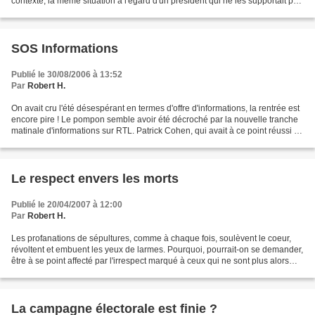
contexte, la même situation à l'égard d'un président qui ne les supportait pas
et oeuvrait à leur perte,...
SOS Informations
Publié le 30/08/2006 à 13:52
Par
Robert H.
On avait cru l'été désespérant en termes d'offre d'informations, la rentrée est
encore pire ! Le pompon semble avoir été décroché par la nouvelle tranche
matinale d'informations sur RTL. Patrick Cohen, qui avait à ce point réussi à
introduire de l'empathie...
Le respect envers les morts
Publié le 20/04/2007 à 12:00
Par
Robert H.
Les profanations de sépultures, comme à chaque fois, soulèvent le coeur,
révoltent et embuent les yeux de larmes. Pourquoi, pourrait-on se demander,
être à se point affecté par l'irrespect marqué à ceux qui ne sont plus alors
que le sort des vivants serait...
La campagne électorale est finie ?