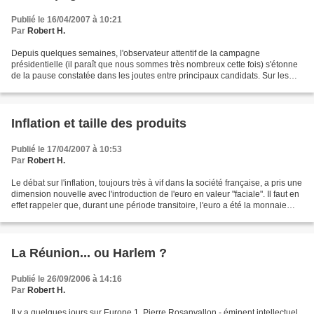
Publié le 16/04/2007 à 10:21
Par
Robert H.
Depuis quelques semaines, l'observateur attentif de la campagne
présidentielle (il paraît que nous sommes très nombreux cette fois) s'étonne
de la pause constatée dans les joutes entre principaux candidats. Sur les
chaînes de télévision et les antennes...
Inflation et taille des produits
Publié le 17/04/2007 à 10:53
Par
Robert H.
Le débat sur l'inflation, toujours très à vif dans la société française, a pris une
dimension nouvelle avec l'introduction de l'euro en valeur "faciale". Il faut en
effet rappeler que, durant une période transitoire, l'euro a été la monnaie
commune européenne...
La Réunion... ou Harlem ?
Publié le 26/09/2006 à 14:16
Par
Robert H.
Il y a quelques jours sur Europe 1, Pierre Rosanvallon - éminent intellectuel