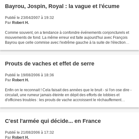
Bayrou, Jospin, Royal : la vague et l'écume
Publié le 23/04/2007 à 19:32
Par
Robert H.
Comme souvent, on a tendance à confondre événements conjoncturels et
mouvements de fond. La même erreur est faite aujourd'hui avec François
Bayrou que celle commise avec l'extrême gauche à la suite de l'élection
présidentielle de 2002. Après l'éviction...
Prouts de vaches et effet de serre
Publié le 19/08/2006 à 18:36
Par
Robert H.
Enfin on le reconnait ! Cela faisait des années que le bruit - si l'on ose dire -
circulait, une rumeur jamais éteinte en dépit des efforts de lobbies et
d'officines troubles : les prouts de vache accroissent le réchauffement
climatique. Le Monde du 20-21...
C'est l'armée qui décide... en France
Publié le 21/08/2006 à 17:32
Par
Robert H.