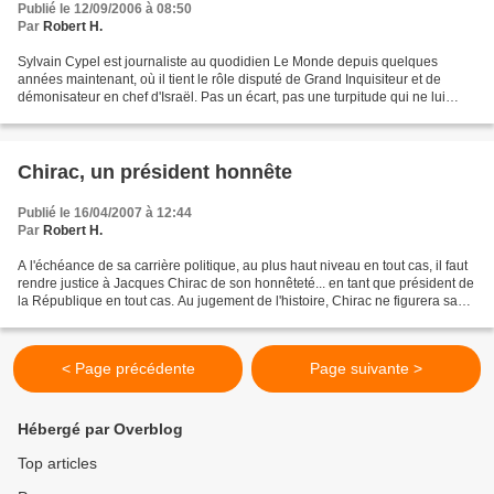
Publié le 12/09/2006 à 08:50
Par
Robert H.
Sylvain Cypel est journaliste au quodidien Le Monde depuis quelques
années maintenant, où il tient le rôle disputé de Grand Inquisiteur et de
démonisateur en chef d'Israël. Pas un écart, pas une turpitude qui ne lui
échappe. L'affaire Finkielkraut, qui...
Chirac, un président honnête
Publié le 16/04/2007 à 12:44
Par
Robert H.
A l'échéance de sa carrière politique, au plus haut niveau en tout cas, il faut
rendre justice à Jacques Chirac de son honnêteté... en tant que président de
la République en tout cas. Au jugement de l'histoire, Chirac ne figurera sans
doute pas au Panthéon...
< Page précédente
Page suivante >
Hébergé par Overblog
Top articles