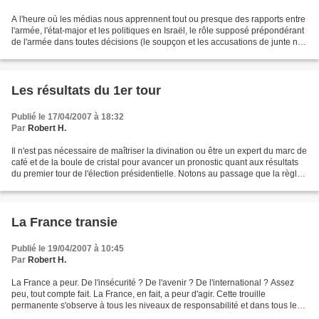
A l'heure où les médias nous apprennent tout ou presque des rapports entre
l'armée, l'état-major et les politiques en Israël, le rôle supposé prépondérant
de l'armée dans toutes décisions (le soupçon et les accusations de junte ne
sont jamais loin), on...
Les résultats du 1er tour
Publié le 17/04/2007 à 18:32
Par
Robert H.
Il n'est pas nécessaire de maîtriser la divination ou être un expert du marc de
café et de la boule de cristal pour avancer un pronostic quant aux résultats
du premier tour de l'élection présidentielle. Notons au passage que la règle
institutionnelle...
La France transie
Publié le 19/04/2007 à 10:45
Par
Robert H.
La France a peur. De l'insécurité ? De l'avenir ? De l'international ? Assez
peu, tout compte fait. La France, en fait, a peur d'agir. Cette trouille
permanente s'observe à tous les niveaux de responsabilité et dans tous les
domaines d'activité. Le plus...