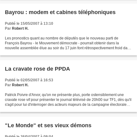
Bayrou : modem et cabines téléphoniques
Publié le 15/05/2007 à 13:10
Par
Robert H.
Les pronostics quant au nombre de députés que le nouveau parti de
François Bayrou - le Mouvement démocrate - pourrait obtenir dans la
nouvelle assemblée élue au soir du 17 juin font rétrospectivement froid dans
le dos. Voilà un candidat, auquel plusieurs...
La cravate rose de PPDA
Publié le 02/05/2007 à 16:53
Par
Robert H.
Patrick Poivre d'Arvor, qu'on ne présente plus, porte ostensiblement une
cravate rose vif pour présenter le journal télévisé de 20h00 sur TF1, dès qu'il
s'agit pour lui d'interroger des acteurs majeurs de la campagne électorale
pour l'élection présidentielle...
"Le Monde" et ses vieux démons
Publié le 26/04/2007 à 09:04