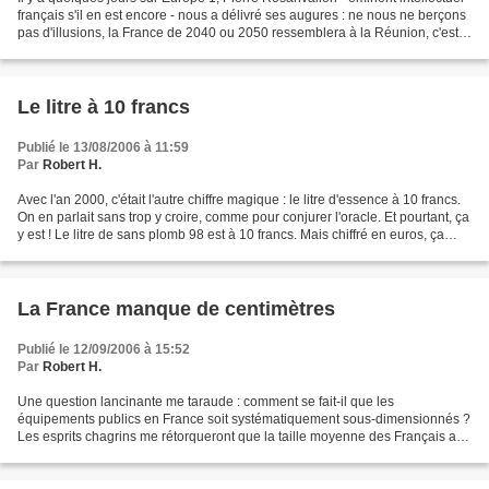
français s'il en est encore - nous a délivré ses augures : ne nous ne berçons
pas d'illusions, la France de 2040 ou 2050 ressemblera à la Réunion, c'est-
à-dire sera métissée...
Le litre à 10 francs
Publié le 13/08/2006 à 11:59
Par
Robert H.
Avec l'an 2000, c'était l'autre chiffre magique : le litre d'essence à 10 francs.
On en parlait sans trop y croire, comme pour conjurer l'oracle. Et pourtant, ça
y est ! Le litre de sans plomb 98 est à 10 francs. Mais chiffré en euros, ça
passe mieux...
La France manque de centimètres
Publié le 12/09/2006 à 15:52
Par
Robert H.
Une question lancinante me taraude : comment se fait-il que les
équipements publics en France soit systématiquement sous-dimensionnés ?
Les esprits chagrins me rétorqueront que la taille moyenne des Français a
augmenté et qu'il n'y a pas de quoi en faire...