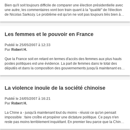
Bien qu'il soit toujours difficile de comparer une élection présidentielle avec
une autre, les commentaires vont bon train quant à la "qualité" de l'élection
de Nicolas Sarkozy. Le problème est qu'on ne voit pas toujours très bien à
partir de quels critères...
Les femmes et le pouvoir en France
Publié le 25/05/2007 à 12:33
Par
Robert H.
Que la France soit en retard en termes d'accès des femmes aux plus hauts
postes politiques est une évidence. La part de femmes dans le total des
députés et dans la composition des gouvernements jusqu'à maintenant est
l'une des plus faibles dans les pays...
La violence inouïe de la société chinoise
Publié le 24/05/2007 à 16:21
Par
Robert H.
La Chine a - jusqu'à maintenant tout du moins - réussi ce qu'on pensait
impossible : faire croître et propérer une dictature politique. Ce pays n'en
reste pas moins terriblement inquiétant. En premier lieu parce que la Chine
est une puissance impérialiste...