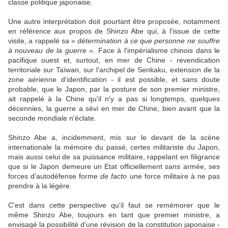
classe politique japonaise.
Une autre interprétation doit pourtant être proposée, notamment
en référence aux propos de Shinzo Abe qui, à l'issue de cette
visite, a rappelé sa
« détermination à ce que personne ne souffre
à nouveau de la guerre »
. Face à l'impérialisme chinois dans le
pacifique ouest et, surtout, en mer de Chine - revendication
territoriale sur Taïwan, sur l'archipel de Senkaku, extension de la
zone aérienne d'identification
-
il est possible, et sans doute
probable, que le Japon, par la posture de son premier ministre,
ait rappelé à la Chine qu'il n'y a pas si longtemps, quelques
décennies, la guerre a sévi en mer de Chine, bien avant que la
seconde mondiale n'éclate.
Shinzo Abe a, incidemment, mis sur le devant de la scène
internationale la mémoire du passé, certes militariste du Japon,
mais aussi celui de sa puissance militaire, rappelant en filigrance
que si le Japon demeure un Etat officiellement sans armée, ses
forces d'autodéfense forme
de facto
une force militaire à ne pas
prendre à la légère.
C'est dans cette perspective qu'il faut se remémorer que le
même Shinzo Abe, toujours en tant que premier ministre, a
envisagé la possibilité d'une révision de la constitution japonaise -