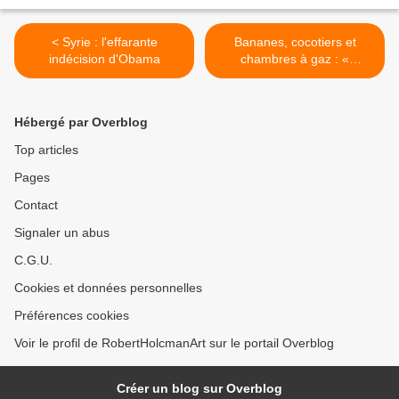
< Syrie : l'effarante
Bananes, cocotiers et
indécision d'Obama
chambres à gaz : «
l’humour » qui
déshumanise >
Hébergé par Overblog
Top articles
Pages
Contact
Signaler un abus
C.G.U.
Cookies et données personnelles
Préférences cookies
Voir le profil de RobertHolcmanArt sur le portail Overblog
Créer un blog sur Overblog